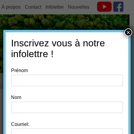
À propos
Contact
Infolettre
Nouvelles
×
Inscrivez vous à notre
FORÊT ESTRIE
infolettre !
Prénom
MENU
SKIP TO CONTENT
Nom
CROISSANCE
FORESTIÈRE 101 OU
Courriel: