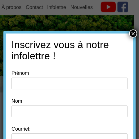
À propos
Contact
Infolettre
Nouvelles
×
Inscrivez vous à notre
FORÊT ESTRIE
infolettre !
Prénom
MENU
SKIP TO CONTENT
Nom
HISTORIQUE DE
L’UTILISATION DE SOLS ET
Courriel: