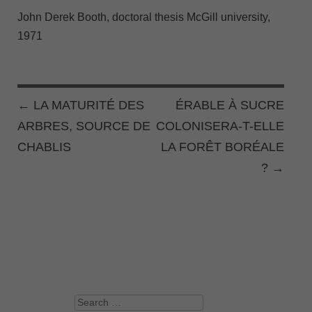
John Derek Booth, doctoral thesis McGill university,
1971
←
LA MATURITÉ DES
ÉRABLE À SUCRE
POST NAVIGATION
ARBRES, SOURCE DE
COLONISERA-T-ELLE
CHABLIS
LA FORÊT BORÉALE
?
→
Search