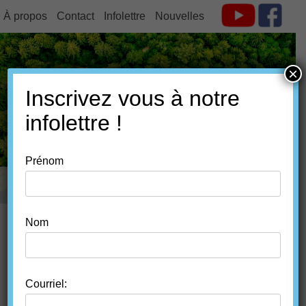
À propos
Contact
Infolettre
Nouvelles
×
Inscrivez vous à notre
FORÊT ESTRIE
infolettre !
Prénom
MENU
SKIP TO CONTENT
Nom
PORTRAITS
Courriel: