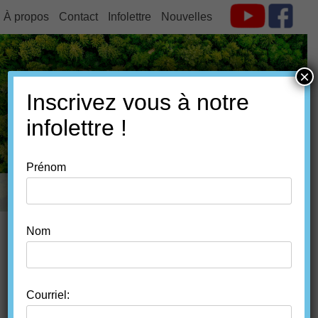
À propos
Contact
Infolettre
Nouvelles
×
Inscrivez vous à notre
FORÊT ESTRIE
infolettre !
Prénom
MENU
SKIP TO CONTENT
Nom
AMÉNAGEMENT
Courriel:
CHANGEMENTS CLIMATIQUES