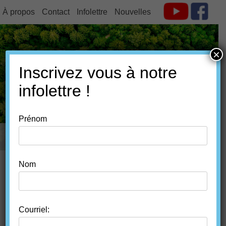
À propos
Contact
Infolettre
Nouvelles
×
Inscrivez vous à notre
FORÊT ESTRIE
infolettre !
Prénom
MENU
SKIP TO CONTENT
Nom
CATEGORY ARCHIVES:
ÉRABLES ET FEUILLUS
Courriel: