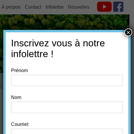
À propos
Contact
Infolettre
Nouvelles
×
Inscrivez vous à notre
FORÊT ESTRIE
infolettre !
Prénom
MENU
SKIP TO CONTENT
Nom
LE NERPRUN
CATHARTIQUE
Courriel: