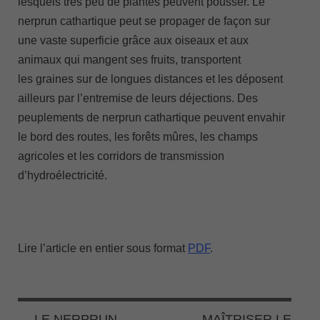
lesquels très peu de plantes peuvent pousser. Le
nerprun cathartique peut se propager de façon sur
une vaste superficie grâce aux oiseaux et aux
animaux qui mangent ses fruits, transportent
les graines sur de longues distances et les déposent
ailleurs par l’entremise de leurs déjections. Des
peuplements de nerprun cathartique peuvent envahir
le bord des routes, les forêts mûres, les champs
agricoles et les corridors de transmission
d’hydroélectricité.
Lire l’article en entier sous format
PDF
.
←
LE NERPRUN
MAÎTRISER LE