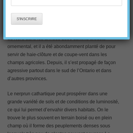
Le nerprun cathartique est un petit arbuste ou arbre
originaire de l’Eurasie. Il a été introduit en Amérique
du Nord dans les années 1880 comme arbuste
ornemental, et il a été abondamment planté de pour
servir de haie-clôture et de coupe-vent dans les
champs agricoles. Depuis, il s’est propagé de façon
agressive partout dans le sud de l’Ontario et dans
d’autres provinces.
Le nerprun cathartique peut prospérer dans une
grande variété de sols et de conditions de luminosité,
ce qui lui permet d’envahir divers habitats. On le
trouve le plus souvent en terrain boisé ou en plein
champ où il forme des peuplements denses sous