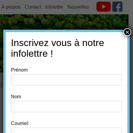
À propos
Contact
Infolettre
Nouvelles
×
Inscrivez vous à notre
FORÊT ESTRIE
infolettre !
Prénom
MENU
SKIP TO CONTENT
Nom
DU BOIS COMPLÈTEMENT
TRANSPARENT QUI
Courriel: