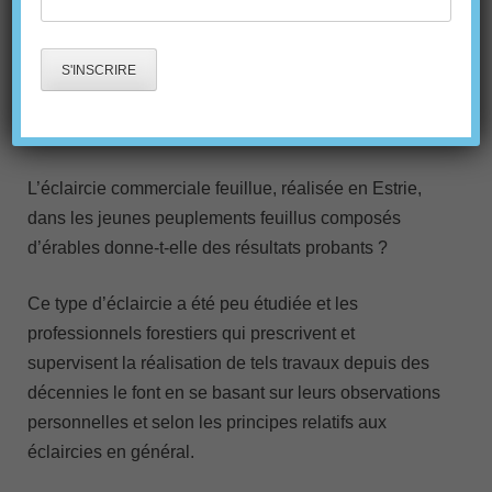
JEUNE ÉRABLIÈRE EN
ESTRIE
L’éclaircie commerciale feuillue, réalisée en Estrie,
dans les jeunes peuplements feuillus composés
d’érables donne-t-elle des résultats probants ?
Ce type d’éclaircie a été peu étudiée et les
professionnels forestiers qui prescrivent et
supervisent la réalisation de tels travaux depuis des
décennies le font en se basant sur leurs observations
personnelles et selon les principes relatifs aux
éclaircies en général.