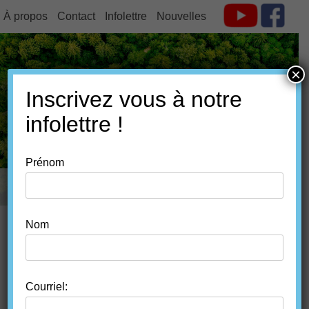
À propos
Contact
Infolettre
Nouvelles
×
Inscrivez vous à notre
FORÊT ESTRIE
infolettre !
Prénom
MENU
SKIP TO CONTENT
Nom
ÉCLAIRCIE
COMMERCIALE D’UNE
Courriel: